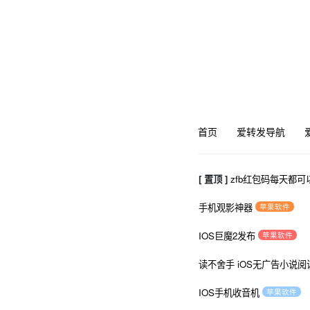
首页
爱转发导航
[ 置顶 ]
zfb红包码每天都可
手机观影神器
苹果软件
IOS巨魔2发布
苹果软件
读不舍手 iOS无广告小说阅
IOS手机收音机
苹果软件