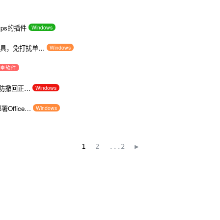
wps的插件
Windows
辅助工具，免打扰单…
Windows
卓软件
息防撤回正…
Windows
署Office…
Windows
1
2
...2
▶